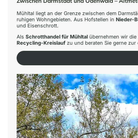
Zwischen Darmstadt und Odenwald – Altmetal
Mühltal liegt an der Grenze zwischen dem Darmstä
ruhigen Wohngebieten. Aus Hofstellen in
Nieder-
und Eisenschrott.
Als
Schrotthandel für Mühltal
übernehmen wir die 
Recycling-Kreislauf
zu und beraten Sie gerne zur 