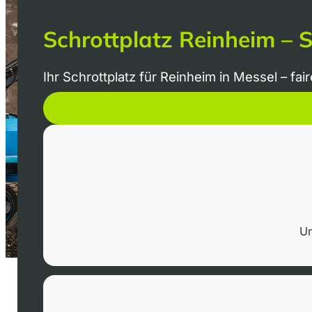
Schrottplatz Reinheim – S
Ihr Schrottplatz für Reinheim in Messel – fa
Un