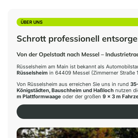
ÜBER UNS
Schrott professionell entsorge
Von der Opelstadt nach Messel – Industrietradi
Rüsselsheim am Main ist bekannt als Automobilstan
Rüsselsheim
in 64409 Messel (Zimmerner Straße 1
Von Rüsselsheim aus erreichen Sie uns in rund
35
Königstädten, Bauschheim und Haßloch
nutzen di
m Plattformwaage
oder der großen
9 × 3 m Fahr