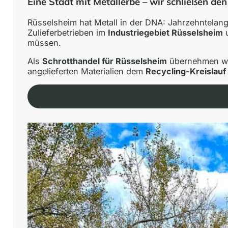
Eine Stadt mit Metallerbe – wir schließen den
Rüsselsheim hat Metall in der DNA: Jahrzehntelang
Zulieferbetrieben im
Industriegebiet Rüsselsheim
u
müssen.
Als
Schrotthandel für Rüsselsheim
übernehmen wir
angelieferten Materialien dem
Recycling-Kreislauf