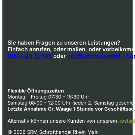
Sie haben Fragen zu unseren Leistungen?
Einfach anrufen, oder mailen, oder vorbeikom
01577 20 19 546
oder
info@schrotthandel-rhe
SRM Schrotthandel Rhein-Main e.K.
Zimmerner Str. 11
64409 Messel
Flexible Öffnungszeiten
Montag – Freitag 07:30 – 16:30 Uhr
Samstag 08:00 – 12:00 Uhr (jeden 2. Samstag geschlo
Letzte Annahme Gr. Waage 1 Stunde vor Geschäftssc
Alternativ können unsere Kunden von unserem
kosten
© 2026 SRM Schrotthandel Rhein Main